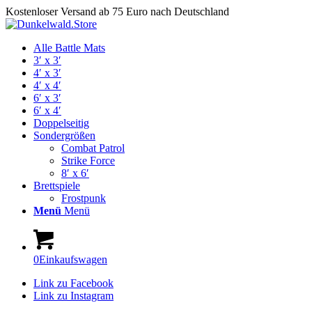
Kostenloser Versand ab 75 Euro nach Deutschland
Alle Battle Mats
3′ x 3′
4′ x 3′
4′ x 4′
6′ x 3′
6′ x 4′
Doppelseitig
Sondergrößen
Combat Patrol
Strike Force
8′ x 6′
Brettspiele
Frostpunk
Menü
Menü
0
Einkaufswagen
Link zu Facebook
Link zu Instagram