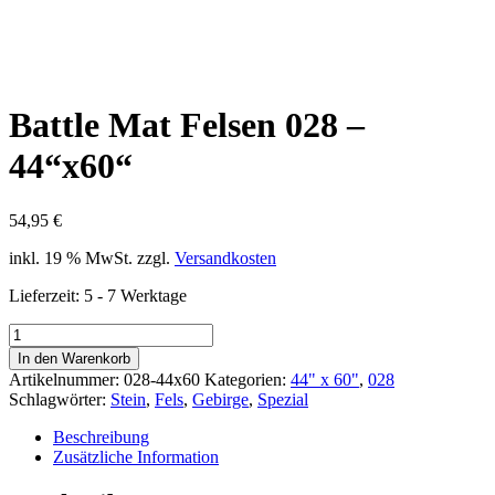
Battle Mat Felsen 028 –
44“x60“
54,95
€
inkl. 19 % MwSt.
zzgl.
Versandkosten
Lieferzeit:
5 - 7 Werktage
Battle
Mat
In den Warenkorb
Felsen
Artikelnummer:
028-44x60
Kategorien:
44" x 60"
,
028
028
Schlagwörter:
Stein
,
Fels
,
Gebirge
,
Spezial
-
44“x60“
Beschreibung
Menge
Zusätzliche Information