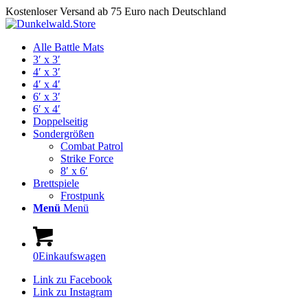
Kostenloser Versand ab 75 Euro nach Deutschland
Alle Battle Mats
3′ x 3′
4′ x 3′
4′ x 4′
6′ x 3′
6′ x 4′
Doppelseitig
Sondergrößen
Combat Patrol
Strike Force
8′ x 6′
Brettspiele
Frostpunk
Menü
Menü
0
Einkaufswagen
Link zu Facebook
Link zu Instagram