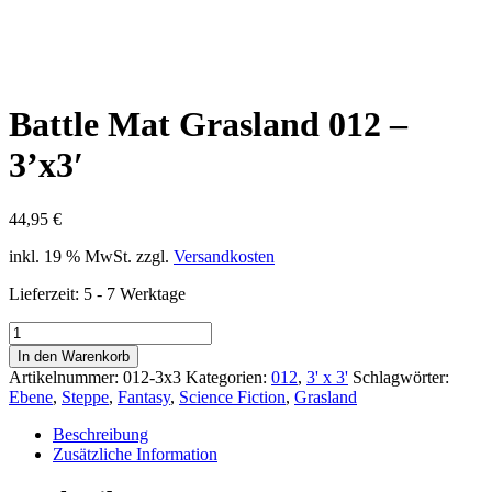
Battle Mat Grasland 012 –
3’x3′
44,95
€
inkl. 19 % MwSt.
zzgl.
Versandkosten
Lieferzeit:
5 - 7 Werktage
Battle
Mat
In den Warenkorb
Grasland
Artikelnummer:
012-3x3
Kategorien:
012
,
3' x 3'
Schlagwörter:
012
Ebene
,
Steppe
,
Fantasy
,
Science Fiction
,
Grasland
-
3'x3'
Beschreibung
Menge
Zusätzliche Information