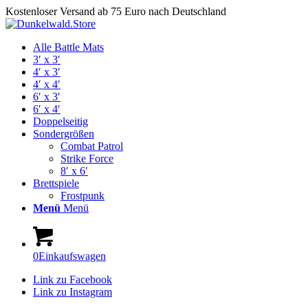
Kostenloser Versand ab 75 Euro nach Deutschland
Alle Battle Mats
3′ x 3′
4′ x 3′
4′ x 4′
6′ x 3′
6′ x 4′
Doppelseitig
Sondergrößen
Combat Patrol
Strike Force
8′ x 6′
Brettspiele
Frostpunk
Menü
Menü
0
Einkaufswagen
Link zu Facebook
Link zu Instagram