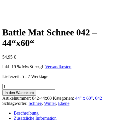
Battle Mat Schnee 042 –
44“x60“
54,95
€
inkl. 19 % MwSt.
zzgl.
Versandkosten
Lieferzeit:
5 - 7 Werktage
Battle
Mat
In den Warenkorb
Schnee
Artikelnummer:
042-44x60
Kategorien:
44" x 60"
,
042
042
Schlagwörter:
Schnee
,
Winter
,
Ebene
-
44“x60“
Beschreibung
Menge
Zusätzliche Information