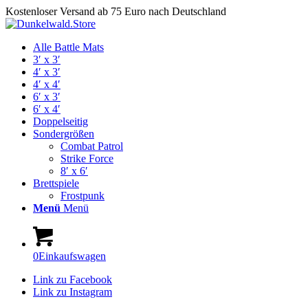
Kostenloser Versand ab 75 Euro nach Deutschland
Alle Battle Mats
3′ x 3′
4′ x 3′
4′ x 4′
6′ x 3′
6′ x 4′
Doppelseitig
Sondergrößen
Combat Patrol
Strike Force
8′ x 6′
Brettspiele
Frostpunk
Menü
Menü
0
Einkaufswagen
Link zu Facebook
Link zu Instagram