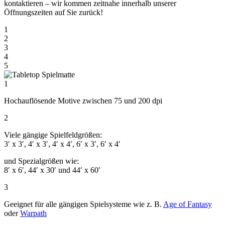
kontaktieren – wir kommen zeitnahe innerhalb unserer
Öffnungszeiten auf Sie zurück!
1
2
3
4
5
1
Hochauflösende Motive zwischen 75 und 200 dpi
2
Viele gängige Spielfeldgrößen:
3′ x 3′, 4′ x 3′, 4′ x 4′, 6′ x 3′, 6′ x 4′
und Spezialgrößen wie:
8′ x 6′, 44′ x 30′ und 44′ x 60′
3
Geeignet für alle gängigen Spielsysteme wie z. B.
Age of Fantasy
oder
Warpath