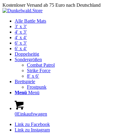
Kostenloser Versand ab 75 Euro nach Deutschland
Alle Battle Mats
3′ x 3′
4′ x 3′
4′ x 4′
6′ x 3′
6′ x 4′
Doppelseitig
Sondergrößen
Combat Patrol
Strike Force
8′ x 6′
Brettspiele
Frostpunk
Menü
Menü
0
Einkaufswagen
Link zu Facebook
Link zu Instagram