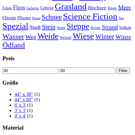
Grasland
Meer
Fluss
Hochsee
Gebirge
Galaxie
Küste
Felsen
Science Fiction
Schnee
Ozean
Pflaster
See
Ruine
Spezial
Steppe
Stein
Strand
Stadt
Vulkan
Sterne
Steine
Wiese
Weide
Wasser
Winter
Weg
Wüste
Weltall
Ödland
Preis
Min.
Max.
Filter
Preis
Preis
Größe
44" x 30"
(1)
44" x 60"
(1)
6' x 3'
(1)
3' x 3'
(1)
4' x 4'
(1)
Material