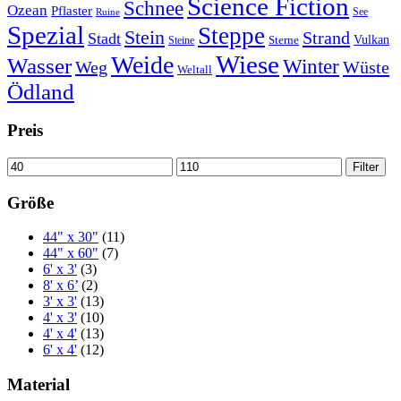
Science Fiction
Schnee
Ozean
Pflaster
See
Ruine
Spezial
Steppe
Stein
Strand
Stadt
Vulkan
Sterne
Steine
Wiese
Weide
Wasser
Winter
Weg
Wüste
Weltall
Ödland
Preis
Min.
Max.
Filter
Preis
Preis
Größe
44" x 30"
(11)
44" x 60"
(7)
6' x 3'
(3)
8' x 6’
(2)
3' x 3'
(13)
4' x 3'
(10)
4' x 4'
(13)
6' x 4'
(12)
Material