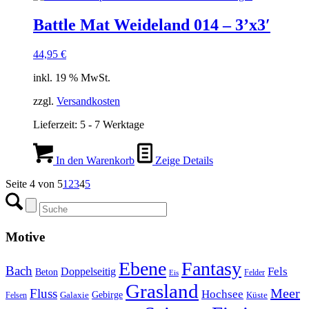
Battle Mat Weideland 014 – 3’x3′
44,95
€
inkl. 19 % MwSt.
zzgl.
Versandkosten
Lieferzeit:
5 - 7 Werktage
In den Warenkorb
Zeige Details
Seite 4 von 5
1
2
3
4
5
Motive
Ebene
Fantasy
Bach
Fels
Doppelseitig
Beton
Felder
Eis
Grasland
Meer
Fluss
Hochsee
Gebirge
Galaxie
Küste
Felsen