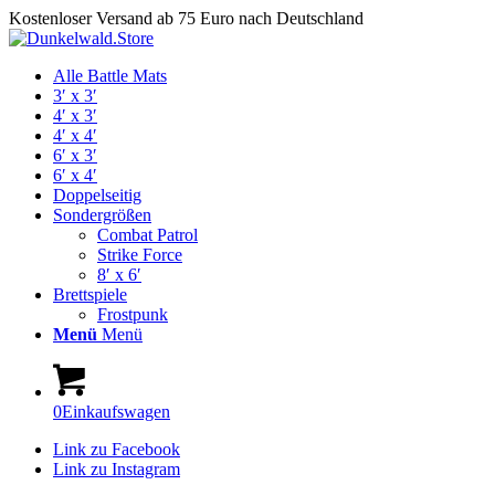
Kostenloser Versand ab 75 Euro nach Deutschland
Alle Battle Mats
3′ x 3′
4′ x 3′
4′ x 4′
6′ x 3′
6′ x 4′
Doppelseitig
Sondergrößen
Combat Patrol
Strike Force
8′ x 6′
Brettspiele
Frostpunk
Menü
Menü
0
Einkaufswagen
Link zu Facebook
Link zu Instagram