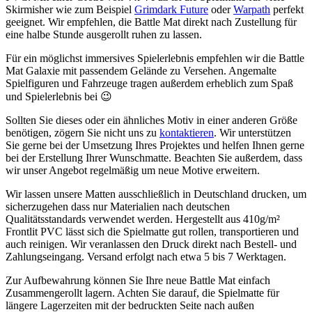
Skirmisher wie zum Beispiel
Grimdark Future
oder
Warpath
perfekt
geeignet. Wir empfehlen, die Battle Mat direkt nach Zustellung für
eine halbe Stunde ausgerollt ruhen zu lassen.
Für ein möglichst immersives Spielerlebnis empfehlen wir die Battle
Mat Galaxie mit passendem Gelände zu Versehen. Angemalte
Spielfiguren und Fahrzeuge tragen außerdem erheblich zum Spaß
und Spielerlebnis bei 😉
Sollten Sie dieses oder ein ähnliches Motiv in einer anderen Größe
benötigen, zögern Sie nicht uns zu
kontaktieren
. Wir unterstützen
Sie gerne bei der Umsetzung Ihres Projektes und helfen Ihnen gerne
bei der Erstellung Ihrer Wunschmatte. Beachten Sie außerdem, dass
wir unser Angebot regelmäßig um neue Motive erweitern.
Wir lassen unsere Matten ausschließlich in Deutschland drucken, um
sicherzugehen dass nur Materialien nach deutschen
Qualitätsstandards verwendet werden. Hergestellt aus 410g/m²
Frontlit PVC lässt sich die Spielmatte gut rollen, transportieren und
auch reinigen. Wir veranlassen den Druck direkt nach Bestell- und
Zahlungseingang. Versand erfolgt nach etwa 5 bis 7 Werktagen.
Zur Aufbewahrung können Sie Ihre neue Battle Mat einfach
Zusammengerollt lagern. Achten Sie darauf, die Spielmatte für
längere Lagerzeiten mit der bedruckten Seite nach außen