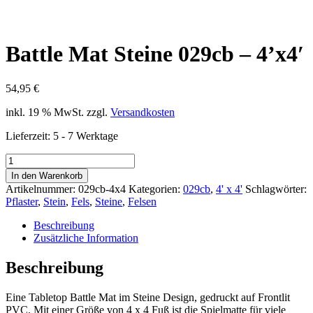
Battle Mat Steine 029cb – 4’x4′
54,95
€
inkl. 19 % MwSt.
zzgl.
Versandkosten
Lieferzeit:
5 - 7 Werktage
Battle
Mat
In den Warenkorb
Steine
Artikelnummer:
029cb-4x4
Kategorien:
029cb
,
4' x 4'
Schlagwörter:
029cb
Pflaster
,
Stein
,
Fels
,
Steine
,
Felsen
-
4'x4'
Beschreibung
Menge
Zusätzliche Information
Beschreibung
Eine Tabletop Battle Mat im Steine Design, gedruckt auf Frontlit
PVC. Mit einer Größe von 4 x 4 Fuß ist die Spielmatte für viele