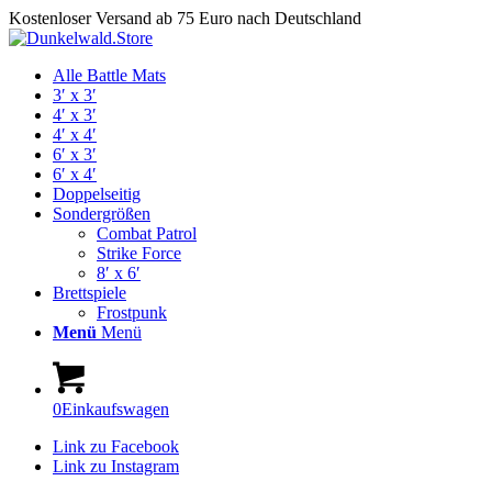
Kostenloser Versand ab 75 Euro nach Deutschland
Alle Battle Mats
3′ x 3′
4′ x 3′
4′ x 4′
6′ x 3′
6′ x 4′
Doppelseitig
Sondergrößen
Combat Patrol
Strike Force
8′ x 6′
Brettspiele
Frostpunk
Menü
Menü
0
Einkaufswagen
Link zu Facebook
Link zu Instagram