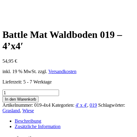
Battle Mat Waldboden 019 –
4’x4′
54,95
€
inkl. 19 % MwSt.
zzgl.
Versandkosten
Lieferzeit:
5 - 7 Werktage
Battle
Mat
In den Warenkorb
Waldboden
Artikelnummer:
019-4x4
Kategorien:
4' x 4'
,
019
Schlagwörter:
019
Grasland
,
Wiese
-
4'x4'
Beschreibung
Menge
Zusätzliche Information