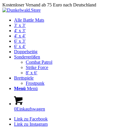
Kostenloser Versand ab 75 Euro nach Deutschland
Alle Battle Mats
3′ x 3′
4′ x 3′
4′ x 4′
6′ x 3′
6′ x 4′
Doppelseitig
Sondergrößen
Combat Patrol
Strike Force
8′ x 6′
Brettspiele
Frostpunk
Menü
Menü
0
Einkaufswagen
Link zu Facebook
Link zu Instagram