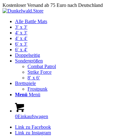
Kostenloser Versand ab 75 Euro nach Deutschland
Alle Battle Mats
3′ x 3′
4′ x 3′
4′ x 4′
6′ x 3′
6′ x 4′
Doppelseitig
Sondergrößen
Combat Patrol
Strike Force
8′ x 6′
Brettspiele
Frostpunk
Menü
Menü
0
Einkaufswagen
Link zu Facebook
Link zu Instagram