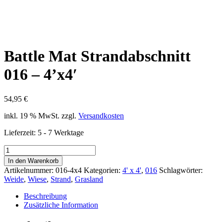
Battle Mat Strandabschnitt
016 – 4’x4′
54,95
€
inkl. 19 % MwSt.
zzgl.
Versandkosten
Lieferzeit:
5 - 7 Werktage
Battle
Mat
In den Warenkorb
Strandabschnitt
Artikelnummer:
016-4x4
Kategorien:
4' x 4'
,
016
Schlagwörter:
016
Weide
,
Wiese
,
Strand
,
Grasland
-
4'x4'
Beschreibung
Menge
Zusätzliche Information